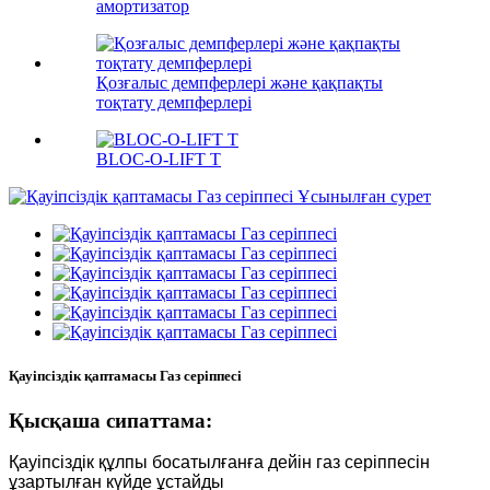
амортизатор
Қозғалыс демпферлері және қақпақты
тоқтату демпферлері
BLOC-O-LIFT T
Қауіпсіздік қаптамасы Газ серіппесі
Қысқаша сипаттама:
Қауіпсіздік құлпы босатылғанға дейін газ серіппесін
ұзартылған күйде ұстайды