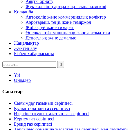
Аяқты орнату
Жүк көлігінің артқы қақпасына көмекші
Қолданба
Автокөлік және коммерциялық көліктер
Аэроғарыш, теңіз және теміржол
Жиһаз, үй және ғимарат
Өнеркәсіптік машиналар және автоматика
Денсаулық және демалыс
Жаңалықтар
Жүктеп алу
Бізбен хабарласыңы
Үй
Өнімдер
Санаттар
Сығымдау газының серіппесі
Құлыпталатын газ серіппесі
Өздігінен құлыпталатын газ серіппесі
Кернеу газ серіппесі
Бренд газ серіппесі
Тапсырыс бойынша жасалған газ серіппесі мен демпфері