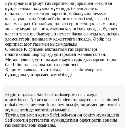
Бұл арнайы атрибут газ серіппесінің әрқашан созылған
күйде сенімді болуына мүмкіндік береді және ол
орнатылған кез келген нәрсенің жабылуына немесе
қозғалуына жол берілмейтініне көз жеткізеді, егер сіз
қаламасаңыз. Сондай-ақ, ол газ серіппесінің қысымының
жоғалу мүмкіндігіне қосымша қауіпсіздік қосады, бұл кез
келген тірек шыбықтарын немесе басқа сыртқы қауіпсіздік
элементтерін пайдалану қажеттілігін жояды. Әрбір газ
серіппесі азот газымен қысымдалады.
C немесе K әрпімен аяқталатын газ серіппелері
пластикалық шар тәрізді ұштарымен жабдықталған.
Металл ұяшық ұштары және қауіпсіздік қыстырғыштары
бар I пішінді аяқталатын газ серіппесі.
X әрпімен аяқталатын тізімдегі газ серіппелері тек
бұрандалы ұштарымен жеткізіледі.
Біздің таңдаулы SafeLock өнімдеріміз осы жерде
көрсетілген. Ал кез келген Guden стандартты газ серіппесі
өнімі немесе реттелетін өлшем осы функциямен реттелетін
жұмыс ретінде жеткізілуі мүмкін.
Tieying сонымен қатар SafeLock-тың оң бекіту мүмкіндігін
SetForce-тің реттелетін мүмкіндігімен біріктіретін арнайы
газ серіппелерін ұсынады.