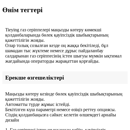
Өнім тегтері
Tieying газ серіппелері маңызды көтеру көмекші
қолданбаларында бөлек қауіпсіздік шыбықтарының
қажеттілігін жояды.
Олар толық созылған кезде оң жаққа бекітіледі, бұл
шамадан тыс жүктеме немесе дұрыс пайдаланбау
салдарынан газ серіппесінің істен шығуы мүмкін ықтимал
жағдайында операторды жарақаттан қорғайды.
Ерекше өзгешеліктері
Маңызды көтеру кезінде бөлек қауіпсіздік шыбықтарының
қажеттілігін жояды.
Автоматты түрде жұмыс істейді.
Бекітілген күш параметрі немесе өзіңіз реттеу опциясы.
Сіздің қолданбаңызға сәйкес келетін өлшемдегі арнайы
дизайн
1. Газ серіппесі істен шыққаннан кейін, қауіпсіздік