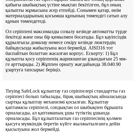
қабығы шыбықтың үстіне мықтап бекітілген, бұл оның
қалыпты жұмысына әсер етпейді. Сонымен қатар, өнім
материалдарының қосымша құнының төмендігі сатып алу
құнын төмендетеді.
Ол серіппені максималды созылу кезінде автоматты түрде
бекітеді және оны бір қимылмен босатады. Бұл қауіпсіздік
құрылғысы домалау немесе секіру кезінде люктердің
байқаусызда жабылуына жол бермейді. AISI316 тот
баспайтын болаттан жасалған корпус. Ескерту: 1) Бұл
құлыпты қосу серіппенің жарияланған ұзындығын 25 мм-
ге арттырады. 2) Жұппен орнату жағдайында 38.040.90
ұзартуға тапсырыс беріңіз.
Tieying SafeLock құлыптау газ серіппелері стандартты газ
серіппесі болып табылады, бірақ шыбықтың айналасында
сыртқы құлыптау механизмі қосылған. Құлыптау
қаптамасы серіппелі, сондықтан ол шыбықпен бұрышта
орналасады, ал қаптаманың ұшы түтіктің ұшында
орналасады. Бұл құлыпталатын газ серіппесінің қолмен
қысуға мүмкіндік беретін күйге жылжытылғанға дейін
қысылуына жол бермейді.