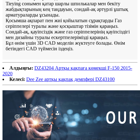
Tieying сонымен қатар шарлы шпилькалар мен бекіту
жабдықтарының кең таңдауын, сондай-ақ әртүрлі ұштық
арматураларды ұсынады.
Қосымша ақпарат пен жиі қойылатын сұрақтарды Газ
серіппелері туралы және қосқыштар тізімін қараңыз.
Сондай-ақ, қауіпсіздік және газ серіппелерінің қауіпсіздігі
мен дизайны туралы ескертпелерімізді қараңыз.
Бұл өнім үшін 3D CAD моделін жүктеуге болады. Өнім
бетіндегі CAD түймесін іздеңіз.
Алдыңғы:
DZ43204 Артқы қақпаға көмекші F-150 2015-
2020
Келесі:
Dee Zee артқы қақпақ демпфері DZ43100