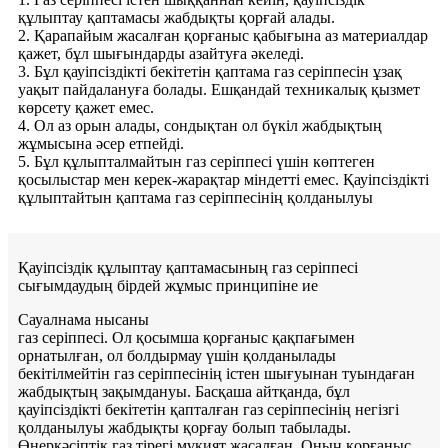
құлыптау қаптамасы жабдықты қорғай алады.
2. Қарапайым жасалған қорғаныс қабығына аз материалдар
қажет, бұл шығындарды азайтуға әкеледі.
3. Бұл қауіпсіздікті бекітетін қаптама газ серіппесін ұзақ
уақыт пайдалануға болады. Ешқандай техникалық қызмет
көрсету қажет емес.
4. Ол аз орын алады, сондықтан ол бүкіл жабдықтың
жұмысына әсер етпейді.
5. Бұл құлыпталмайтын газ серіппесі үшін көптеген
қосылыстар мен керек-жарақтар міндетті емес. Қауіпсіздікті
құлыптайтын қаптама газ серіппесінің қолданылуы
Қауіпсіздік құлыптау қаптамасының газ серіппесі
сығымдаудың бірдей жұмыс принципіне ие
Сауалнама нысаны
газ серіппесі. Ол қосымша қорғаныс қақпағымен
орнатылған, ол болдырмау үшін қолданылады
бекітілмейтін газ серіппесінің істен шығуынан туындаған
жабдықтың зақымдануы. Басқаша айтқанда, бұл
қауіпсіздікті бекітетін қапталған газ серіппесінің негізгі
қолданылуы жабдықты қорғау болып табылады.
Өнеркәсіптік газ тірегі мұқият жасалған. Оның қорғаныс