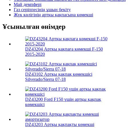
Май демпфері
Газ серіппесінің ұшын бекіту
Жүк көлігінің артқы қақпасына көмекші
Ұсынылған өнімдер
DZ43204 Артқы қақпаға көмекші F-150
2015-2020
DZ43102 Артқы қақпақ көмекшісі
Silverado/Sierra 07-18
DZ43200 Ford F150 үшін артқы қақпақ
көмекшісі
DZ43203 Артқы қақпақты көмекші