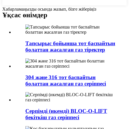
Хабарламаңызды осында жазып, бізге жіберіңіз
Ұқсас өнімдер
Тапсырыс бойынша тот баспайтын
болаттан жасалған газ тіректер
304 және 316 тот баспайтын
болаттан жасалған газ серіппесі
Серпімді (икемді) BLOC-O-LIFT
бекіткіш газ серіппесі