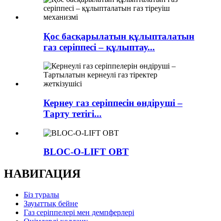
Қос басқарылатын құлыпталатын
газ серіппесі – құлыптау...
Кернеу газ серіппесін өндіруші –
Тарту тетігі...
BLOC-O-LIFT OBT
НАВИГАЦИЯ
Біз туралы
Зауыттық бейне
Газ серіппелері мен демпферлері