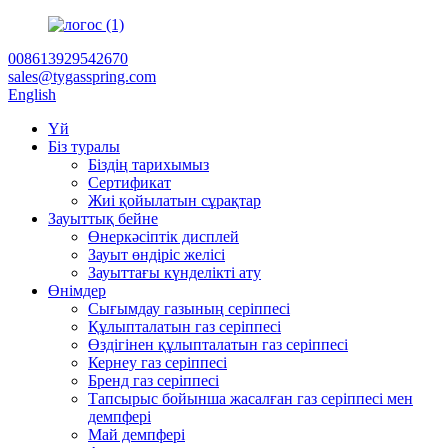
008613929542670
sales@tygasspring.com
English
Үй
Біз туралы
Біздің тарихымыз
Сертификат
Жиі қойылатын сұрақтар
Зауыттық бейне
Өнеркәсіптік дисплей
Зауыт өндіріс желісі
Зауыттағы күнделікті ату
Өнімдер
Сығымдау газының серіппесі
Құлыпталатын газ серіппесі
Өздігінен құлыпталатын газ серіппесі
Кернеу газ серіппесі
Бренд газ серіппесі
Тапсырыс бойынша жасалған газ серіппесі мен
демпфері
Май демпфері