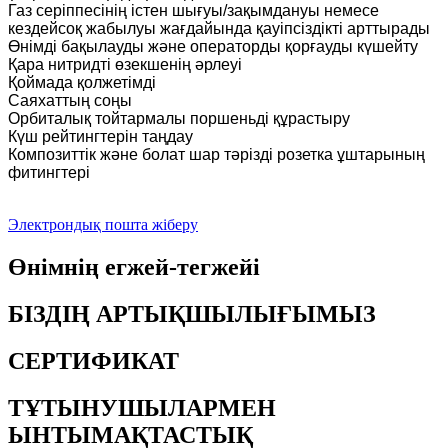
Газ серіппесінің істен шығуы/зақымдануы немесе
кездейсоқ жабылуы жағдайында қауіпсіздікті арттырады
Өнімді бақылауды және операторды қорғауды күшейту
Қара нитридті өзекшенің әрлеуі
Қоймада қолжетімді
Саяхаттың соңы
Орбиталық тойтармалы поршеньді құрастыру
Күш рейтингтерін таңдау
Композиттік және болат шар тәрізді розетка ұштарының
фитингтері
Электрондық пошта жіберу
Өнімнің егжей-тегжейі
БІЗДІҢ АРТЫҚШЫЛЫҒЫМЫЗ
СЕРТИФИКАТ
ТҰТЫНУШЫЛАРМЕН
ЫНТЫМАҚТАСТЫҚ