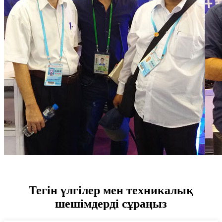
Тегін үлгілер мен техникалық
шешімдерді сұраңыз