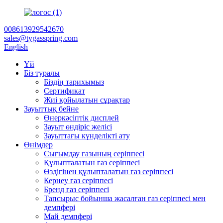
008613929542670
sales@tygasspring.com
English
Үй
Біз туралы
Біздің тарихымыз
Сертификат
Жиі қойылатын сұрақтар
Зауыттық бейне
Өнеркәсіптік дисплей
Зауыт өндіріс желісі
Зауыттағы күнделікті ату
Өнімдер
Сығымдау газының серіппесі
Құлыпталатын газ серіппесі
Өздігінен құлыпталатын газ серіппесі
Кернеу газ серіппесі
Бренд газ серіппесі
Тапсырыс бойынша жасалған газ серіппесі мен
демпфері
Май демпфері