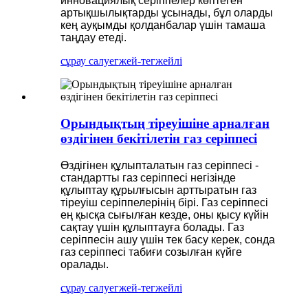
инновациялық серіппелер көптеген
артықшылықтарды ұсынады, бұл оларды
кең ауқымды қолданбалар үшін тамаша
таңдау етеді.
сұрау салу
егжей-тегжейлі
Орындықтың тіреуішіне арналған
өздігінен бекітілетін газ серіппесі
Өздігінен құлыпталатын газ серіппесі -
стандартты газ серіппесі негізінде
құлыптау құрылғысын арттыратын газ
тіреуіш серіппелерінің бірі. Газ серіппесі
ең қысқа сығылған кезде, оны қысу күйін
сақтау үшін құлыптауға болады. Газ
серіппесін ашу үшін тек басу керек, сонда
газ серіппесі табиғи созылған күйге
оралады.
сұрау салу
егжей-тегжейлі