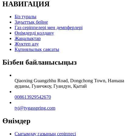
НАВИГАЦИЯ
Біз туралы
Зауыттық бейне
Газ серіппелері мен демпферлері
Өнімдерді қолдану
Жаңалықтар
Жүктеп алу
Құпиялылық саясаты
Бізбен байланысыңыз
Qiaoxing Guangzhhu Road, Dongchong Town, Наньша
ауданы, Гуанчжоу, Гуандун, Қытай
008613929542670
tyi@tygasspring.com
Өнімдер
Сығымдау газының серіппесі