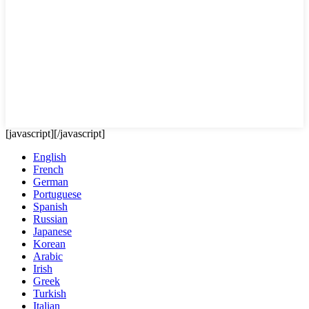
[javascript]
[/javascript]
English
French
German
Portuguese
Spanish
Russian
Japanese
Korean
Arabic
Irish
Greek
Turkish
Italian