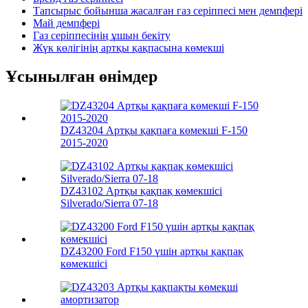
Тапсырыс бойынша жасалған газ серіппесі мен демпфері
Май демпфері
Газ серіппесінің ұшын бекіту
Жүк көлігінің артқы қақпасына көмекші
Ұсынылған өнімдер
DZ43204 Артқы қақпаға көмекші F-150
2015-2020
DZ43102 Артқы қақпақ көмекшісі
Silverado/Sierra 07-18
DZ43200 Ford F150 үшін артқы қақпақ
көмекшісі