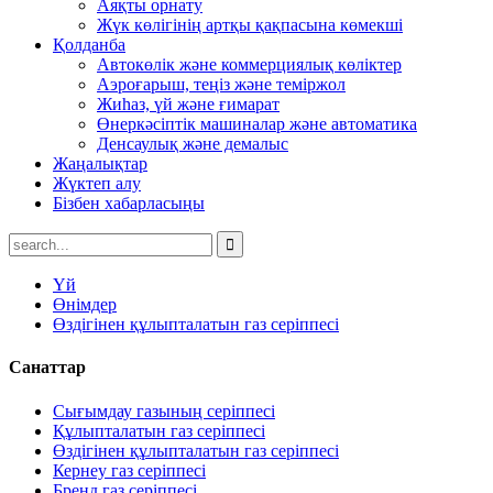
Аяқты орнату
Жүк көлігінің артқы қақпасына көмекші
Қолданба
Автокөлік және коммерциялық көліктер
Аэроғарыш, теңіз және теміржол
Жиһаз, үй және ғимарат
Өнеркәсіптік машиналар және автоматика
Денсаулық және демалыс
Жаңалықтар
Жүктеп алу
Бізбен хабарласыңы
Үй
Өнімдер
Өздігінен құлыпталатын газ серіппесі
Санаттар
Сығымдау газының серіппесі
Құлыпталатын газ серіппесі
Өздігінен құлыпталатын газ серіппесі
Кернеу газ серіппесі
Бренд газ серіппесі