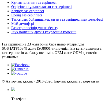
Құлыпталатын газ серіппесі
Өздігінен құлыпталатын газ серіппесі
Кернеу газ серіппесі
Бренд газ серіппесі
Тапсырыс бойынша жасалған газ серіппесі мен демпфері
Май демпфері
Газ серіппесінің ұшын бекіту
Жүк көлігінің артқы қақпасына көмекші
Газ серіппесіне 23 жыл бойы баса назар аударылды
SGS IATF16949 және ISO9001 өндірушісі. Біз тұтынушыларға
газ серіппесін жобалау шешімін, OEM және ODM қызметін
ұсынамыз.
© Авторлық құқық - 2010-2026: Барлық құқықтар қорғалған.
Телефон