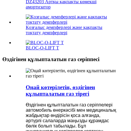
DZ43203 Артқы қақпақты көмекші
амортизатор
Қозғалыс демпферлері және қақпақты
тоқтату демпферлері
BLOC-O-LIFT T
Өздігінен құлыпталатын газ серіппесі
Оңай көтерілетін, өздігінен
құлыпталатын газ тірегі
Өздігінен құлыпталатын газ серіппелері
автомобиль өнеркәсібі мен медициналық
жабдықтар өндірісін қоса алғанда,
әртүрлі салаларда маңызды құрамдас
бөлік болып табылады. Бұл